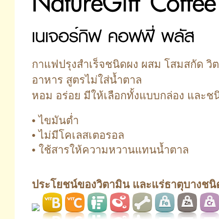
กาแฟปรุงสำเร็จชนิดผง ผสม โสมสกัด วิต
อาหาร สูตรไม่ใส่น้ำตาล
หอม อร่อย มีให้เลือกทั้งแบบกล่อง และชน
• ไขมันต่ำ
• ไม่มีโคเลสเตอรอล
• ใช้สารให้ความหวานแทนน้ำตาล
ประโยชน์ของวิตามิน และแร่ธาตุบางชนิด