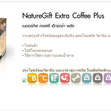
กาแฟปรุงสำเร็จชนิดผงสูตรเข้มข้น ผสมโสมสกัด วิตามิน แล
• ไขมันต่ำ
• ไม่มีโคเลสเตอรอล
• ใช้สารให้ความหวานแทนน้ำตาล
ประโยชน์ของวิตามิน และแร่ธาตุบางชนิด ในผลิตภัณฑ์เนเจ